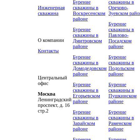
Бурение
скважины в
Инженерная
скважины в
Орехово-
скважина
Воскресенском
Зуевском райо
районе
Бурение
Бурение
скважины в
скважины в
Павлово-
О компании
Дмитровском
Посадском
районе
районе
Контакты
Бурение
Бурение
скважины в
скважины в
Домодедовском
Подольском
районе
районе
Центральный
офис
Бурение
Бурение
скважины в
скважины в
Москва
Егорьевском
Пушкинском
Ленинградский
районе
районе
проспект, д. 16
стр.2
Бурение
Бурение
скважины в
скважины в
Зарайском
Раменском
районе
районе
Бурение
Бурение