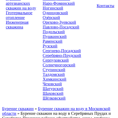
артезианских
Наро-Фоминский
Контакты
скважин на воду
Ногинский
Геотермальное
Одинцовский
отопление
Озёрский
Инженерная
Орехово-Зуевский
скважина
Павлово-Посадский
Подольский
Пушкинский
Раменский
Рузский
Сергиево-Посадский
Серебряно-Прудский
Серпуховский
Солнечногорский
Ступинский
Талдомский
Химкинский
Чеховский
Шатурский
Шаховский
Щёлковский
Бурение скважин
»
Бурение скважин на воду в Московской
области
» Бурение скважин на воду в Серебряных Прудах и