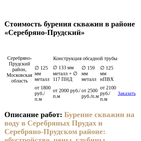
Стоимость бурения скважин в районе
«Серебряно-Прудский»
Серебряно-
Конструкция обсадной трубы
Прудский
∅ 133 мм
∅ 125
∅ 159
∅ 125
район,
мм
металл + ∅
мм
мм
Московская
металл
117 ПНД
металл
нПВХ
область
от 1800
от 2100
от 2000 руб./
от 2500
руб./
руб./
Заказать
п.м
руб./п.м
п.м
п.м
Описание работ:
Бурение скважин на
воду в Серебряных Прудах и
Серебряно-Прудском районе:
обустройство, цены, глубины