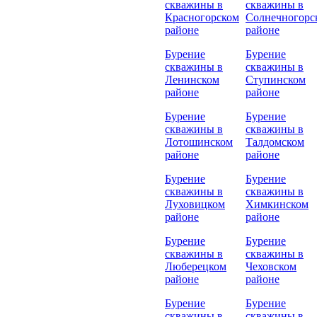
скважины в
скважины в
Красногорском
Солнечногорс
районе
районе
Бурение
Бурение
скважины в
скважины в
Ленинском
Ступинском
районе
районе
Бурение
Бурение
скважины в
скважины в
Лотошинском
Талдомском
районе
районе
Бурение
Бурение
скважины в
скважины в
Луховицком
Химкинском
районе
районе
Бурение
Бурение
скважины в
скважины в
Люберецком
Чеховском
районе
районе
Бурение
Бурение
скважины в
скважины в