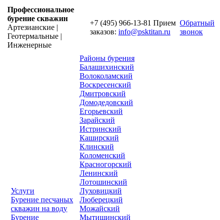
Профессиональное
бурение скважин
+7 (495) 966-13-81
Прием
Обратный
Артезианские |
заказов:
info@psktitan.ru
звонок
Геотермальные |
Инженерные
Районы бурения
Балашихинский
Волоколамский
Воскресенский
Дмитровский
Домодедовский
Егорьевский
Зарайский
Истринский
Каширский
Клинский
Коломенский
Красногорский
Ленинский
Лотошинский
Услуги
Луховицкий
Бурение песчаных
Люберецкий
скважин на воду
Можайский
Бурение
Мытищинский