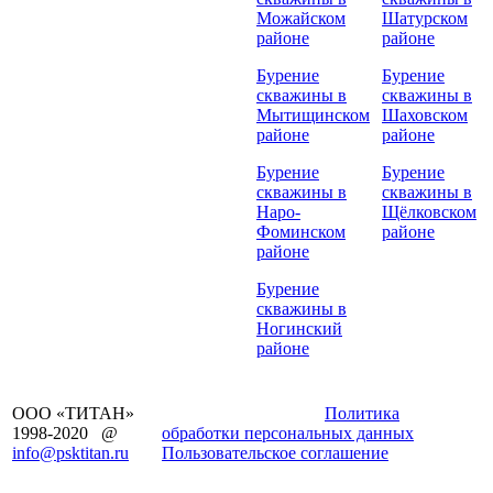
Можайском
Шатурском
районе
районе
Бурение
Бурение
скважины в
скважины в
Мытищинском
Шаховском
районе
районе
Бурение
Бурение
скважины в
скважины в
Наро-
Щёлковском
Фоминском
районе
районе
Бурение
скважины в
Ногинский
районе
ООО «ТИТАН»
Заказать звонок
Политика
1998-2020 @
обработки персональных данных
info@psktitan.ru
Пользовательское соглашение