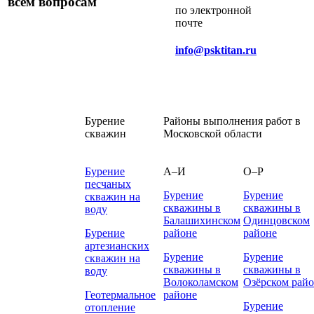
всем вопросам
по электронной
почте
info@psktitan.ru
Бурение
Районы выполнения работ в
скважин
Московской области
Бурение
А–И
О–Р
песчаных
Бурение
Бурение
скважин на
скважины в
скважины в
воду
Балашихинском
Одинцовском
Бурение
районе
районе
артезианских
Бурение
Бурение
скважин на
скважины в
скважины в
воду
Волоколамском
Озёрском рай
Геотермальное
районе
Бурение
отопление