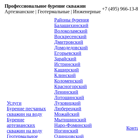
Профессиональное бурение скважин
+7 (495) 966-13-
Артезианские | Геотермальные | Инженерные
Районы бурения
Балашихинский
Волоколамский
Воскресенский
Дмитровский
Домодедовский
Егорьевский
Зарайский
Истринский
Каширский
Клинский
Коломенский
Красногорский
Ленинский
Лотошинский
Услуги
Луховицкий
Бурение песчаных
Люберецкий
скважин на воду
Можайский
Бурение
Мытищинский
артезианских
Наро-Фоминский
Конт
скважин на воду
Ногинский
Геотермальное
Одинцовский