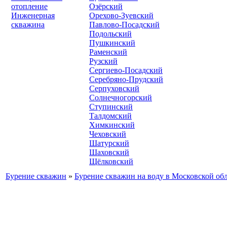
отопление
Озёрский
Инженерная
Орехово-Зуевский
скважина
Павлово-Посадский
Подольский
Пушкинский
Раменский
Рузский
Сергиево-Посадский
Серебряно-Прудский
Серпуховский
Солнечногорский
Ступинский
Талдомский
Химкинский
Чеховский
Шатурский
Шаховский
Щёлковский
Бурение скважин
»
Бурение скважин на воду в Московской об