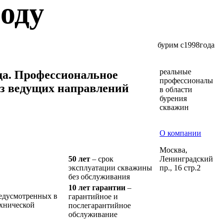
оду
бурим с
1998
года
реальные
да. Профессиональное
профессионалы
из ведущих направлений
в области
бурения
скважин
О компании
Москва,
Ленинградский
50 лет
– срок
пр., 16 стр.2
эксплуатации скважины
без обслуживания
10 лет гарантии
–
редусмотренных в
гарантийное и
ехнической
послегарантийное
обслуживание