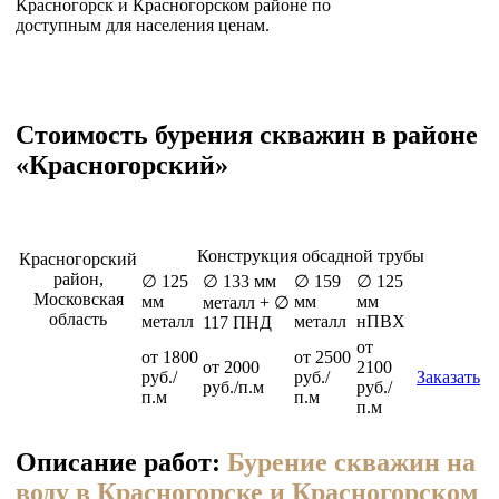
Красногорск и Красногорском районе по
доступным для населения ценам.
Стоимость бурения скважин в районе
«Красногорский»
Конструкция обсадной трубы
Красногорский
район,
∅ 125
∅ 133 мм
∅ 159
∅ 125
Московская
мм
мм
мм
металл + ∅
область
металл
металл
нПВХ
117 ПНД
от
от 1800
от 2500
от 2000
2100
руб./
руб./
Заказать
руб./п.м
руб./
п.м
п.м
п.м
Описание работ:
Бурение скважин на
воду в Красногорске и Красногорском