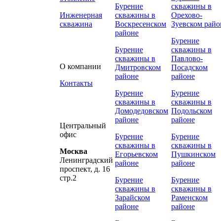
Бурение
скважины в
Инженерная
скважины в
Орехово-
скважина
Воскресенском
Зуевском райо
районе
Бурение
Бурение
скважины в
скважины в
Павлово-
О компании
Дмитровском
Посадском
районе
районе
Контакты
Бурение
Бурение
скважины в
скважины в
Домодедовском
Подольском
районе
районе
Центральный
офис
Бурение
Бурение
скважины в
скважины в
Москва
Егорьевском
Пушкинском
Ленинградский
районе
районе
проспект, д. 16
стр.2
Бурение
Бурение
скважины в
скважины в
Зарайском
Раменском
районе
районе