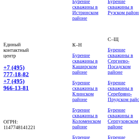
Бурение
Бурение
скважины в
скважины в
Истринском
Рузском район
районе
С–Щ
Единый
К–Н
Бурение
контактный
Бурение
скважины в
центр
скважины в
Сергиево-
Каширском
Посадском
+7 (495)
районе
районе
777-18-82
+7 (495)
Бурение
Бурение
966-13-81
скважины в
скважины в
Клинском
Серебряно-
районе
Прудском рай
Бурение
Бурение
скважины в
скважины в
Коломенском
Серпуховском
ОГРН:
районе
районе
1147748141221
Бурение
Бурение