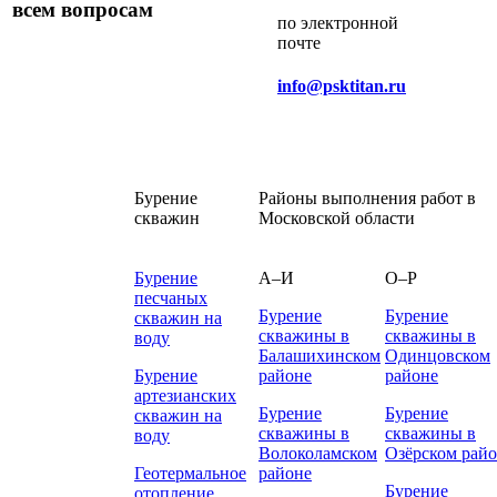
звонок
всем вопросам
по электронной
почте
info@psktitan.ru
Бурение
Районы выполнения работ в
скважин
Московской области
Бурение
А–И
О–Р
песчаных
Бурение
Бурение
скважин на
скважины в
скважины в
воду
Балашихинском
Одинцовском
Бурение
районе
районе
артезианских
Бурение
Бурение
скважин на
скважины в
скважины в
воду
Волоколамском
Озёрском рай
Геотермальное
районе
Бурение
отопление