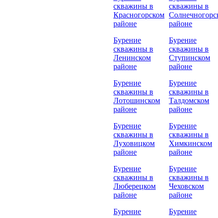
скважины в
скважины в
Красногорском
Солнечногорс
районе
районе
Бурение
Бурение
скважины в
скважины в
Ленинском
Ступинском
районе
районе
Бурение
Бурение
скважины в
скважины в
Лотошинском
Талдомском
районе
районе
Бурение
Бурение
скважины в
скважины в
Луховицком
Химкинском
районе
районе
Бурение
Бурение
скважины в
скважины в
Люберецком
Чеховском
районе
районе
Бурение
Бурение