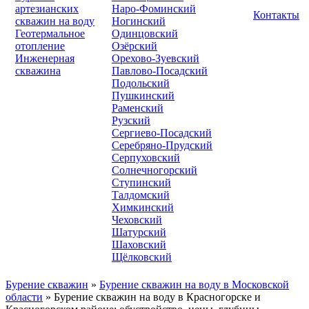
артезианских
Наро-Фоминский
Контакты
скважин на воду
Ногинский
Геотермальное
Одинцовский
отопление
Озёрский
Инженерная
Орехово-Зуевский
скважина
Павлово-Посадский
Подольский
Пушкинский
Раменский
Рузский
Сергиево-Посадский
Серебряно-Прудский
Серпуховский
Солнечногорский
Ступинский
Талдомский
Химкинский
Чеховский
Шатурский
Шаховский
Щёлковский
Бурение скважин
»
Бурение скважин на воду в Московской
области
» Бурение скважин на воду в Красногорске и