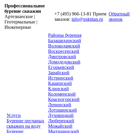
Профессиональное
бурение скважин
+7 (495) 966-13-81
Прием
Обратный
Артезианские |
заказов:
info@psktitan.ru
звонок
Геотермальные |
Инженерные
Районы бурения
Балашихинский
Волоколамский
Воскресенский
Дмитровский
Домодедовский
Егорьевский
Зарайский
Истринский
Каширский
Клинский
Коломенский
Красногорский
Ленинский
Лотошинский
Услуги
Луховицкий
Бурение песчаных
Люберецкий
скважин на воду
Можайский
Бурение
Мытищинский