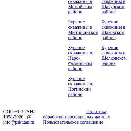
скважины в
скважины в
Можайском
Шатурском
районе
районе
Бурение
Бурение
скважины в
скважины в
Мытищинском
Шаховском
районе
районе
Бурение
Бурение
скважины в
скважины в
Наро-
Щёлковском
Фоминском
районе
районе
Бурение
скважины в
Ногинский
районе
ООО «ТИТАН»
Заказать звонок
Политика
1998-2020 @
обработки персональных данных
info@psktitan.ru
Пользовательское соглашение